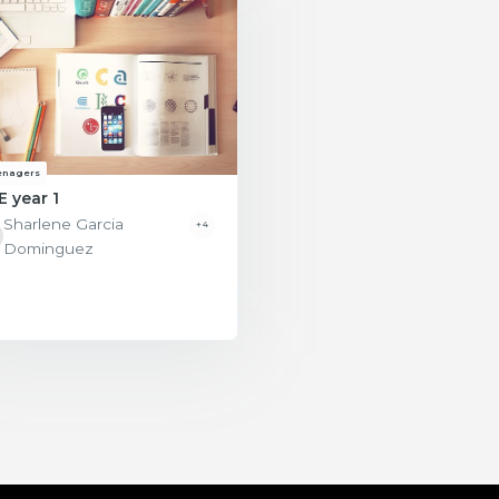
enagers
E year 1
Sharlene Garcia
+4
Dominguez