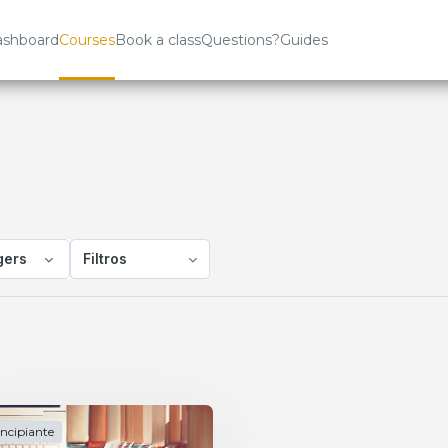
shboard
Courses
Book a class
Questions?
Guides
gers
Filtros
incipiante