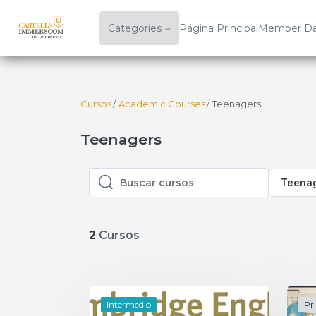
Salta al contenido principal
Categories
Página Principal
Member Da
Cursos
Academic Courses
Teenagers
Teenagers
Teena
Buscar cursos
Buscar cursos
2
Cursos
Intermedio
Pr