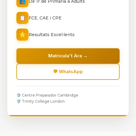
👥
De 1r de Primària a Adults
📋
FCE, CAE i CPE
⭐
Resultats Excel·lents
Matricula't Ara →
💬 WhatsApp
🛡️ Centre Preparador Cambridge
🛡️ Trinity College London