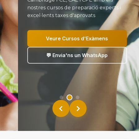
nostres cursos de preparació experts i
excel·lents taxes d'aprovats
Veure Cursos d'Exàmens
💬 Envia'ns un WhatsApp
Anterior
Següent