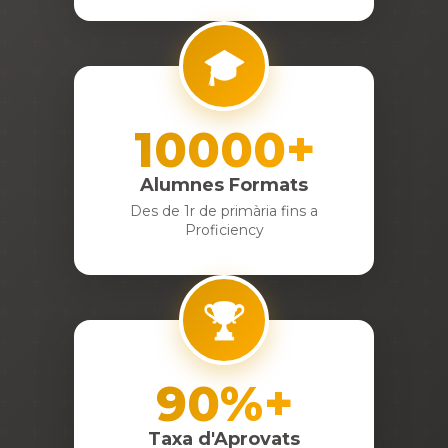
🎓
10000+
Alumnes Formats
Des de 1r de primària fins a
Proficiency
🏆
90%+
Taxa d'Aprovats