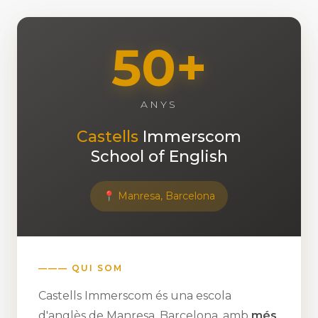
50+
ANYS
Castells
Immerscom
School of English
📍 Manresa, Barcelona
QUI SOM
Castells Immerscom és una escola
d'anglès de Manresa, Barcelona, amb
més