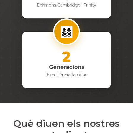
Exàmens Cambridge i Trinity
👨‍👩‍👧‍👦
2
Generacions
Excel·lència familiar
Què diuen els nostres